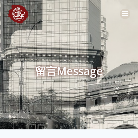
Skip
to
content
留言Message