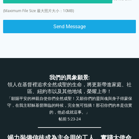
(Maximum File Size 最大照片大小：10MB)
Send Message
我們的異象願景:
領人在基督裡追求全然成聖的生命，將更新帶進家庭、社
區、紐約市以及其他地域，榮耀上帝！
「願賜平安的神親自使你們全然成聖！又願你們的靈與魂與身子得蒙保
守，在我主耶穌基督降臨的時候，完全無可指摘！那召你們的本是信實
的，他必成就這事。」
帖前 5:23-24
竭力裝備信徒成為主合用的工人，實踐大使命