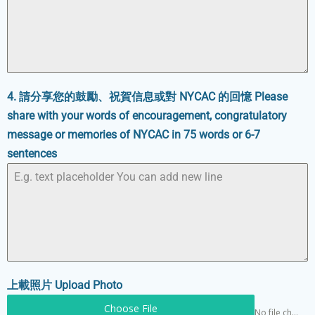
4. 請分享您的鼓勵、祝賀信息或對 NYCAC 的回憶 Please
share with your words of encouragement, congratulatory
message or memories of NYCAC in 75 words or 6-7
sentences
上載照片 Upload Photo
Choose File
No file chosen