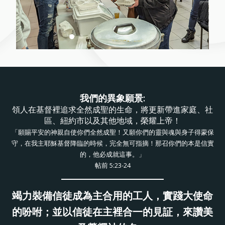
我們的異象願景:
領人在基督裡追求全然成聖的生命，將更新帶進家庭、社
區、紐約市以及其他地域，榮耀上帝！
「願賜平安的神親自使你們全然成聖！又願你們的靈與魂與身子得蒙保
守，在我主耶穌基督降臨的時候，完全無可指摘！那召你們的本是信實
的，他必成就這事。」
帖前 5:23-24
竭力裝備信徒成為主合用的工人，實踐大使命
的吩咐；並以信徒在主裡合一的見証，來讚美