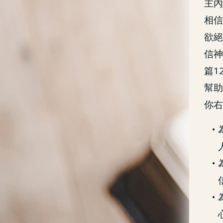
主內
相信
欲絕
信神
篇1
幫助
你右