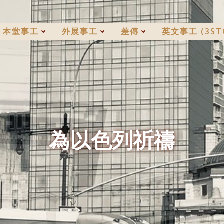
本堂事工
外展事工
差傳
英文事工 (3ST
為以色列祈禱