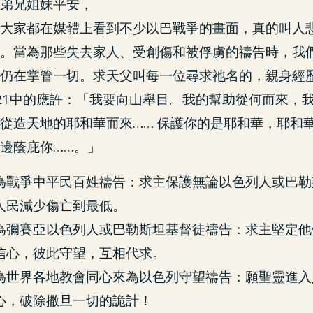
弟兄姐妹平安，
大家都在媒體上看到不少以巴戰爭的畫面，真的叫人
。當為那些失去家人、受創傷和被俘虜的禱告時，我
仍在掌管一切。求天父叫每一位尋求祂名的，親身經
21中的應許：「我要向山舉目。我的幫助從何而來，
從造天地的耶和華而來…
…
保護你的是耶和華，耶和
邊蔭庇你…
…
。」
為戰爭中平民百姓禱告：求主保護無論以色列人或巴勒
人民減少傷亡到最低。
為彌賽亞以色列人或巴勒斯坦基督徒禱告：求主堅定他
信心，彼此守望，互相代求。
為世界各地教會同心來為以色列守望禱告：願聖靈進入
心，破除撒旦一切的詭計！