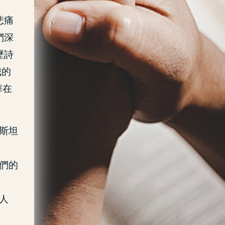
悲痛
們深
歷詩
我的
華在
斯坦
們的
人