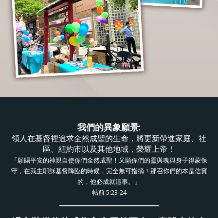
我們的異象願景:
領人在基督裡追求全然成聖的生命，將更新帶進家庭、社
區、紐約市以及其他地域，榮耀上帝！
「願賜平安的神親自使你們全然成聖！又願你們的靈與魂與身子得蒙保
守，在我主耶穌基督降臨的時候，完全無可指摘！那召你們的本是信實
的，他必成就這事。」
帖前 5:23-24