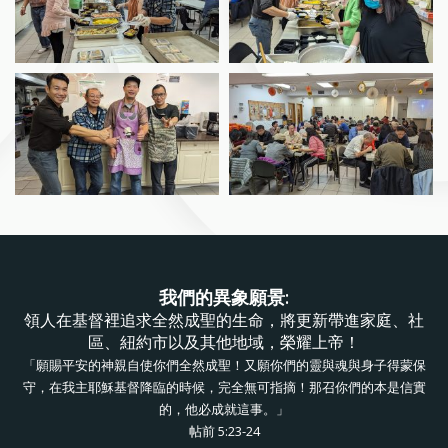
我們的異象願景:
領人在基督裡追求全然成聖的生命，將更新帶進家庭、社
區、紐約市以及其他地域，榮耀上帝！
「願賜平安的神親自使你們全然成聖！又願你們的靈與魂與身子得蒙保
守，在我主耶穌基督降臨的時候，完全無可指摘！那召你們的本是信實
的，他必成就這事。」
帖前 5:23-24