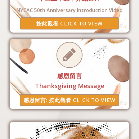
NYCAC 50th Anniversary Introduction Video
按此觀看 CLICK TO VIEW
感恩留言
Thanksgiving Message
感恩留言: 按此觀看 CLICK TO VIEW