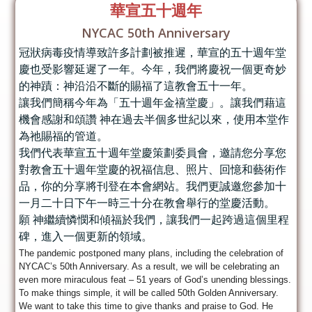
華宣五十週年
NYCAC 50th Anniversary
冠狀病毒疫情導致許多計劃被推遲，華宣的五十週年堂
慶也受影響延遲了一年。今年，我們將慶祝一個更奇妙
的神蹟：神沿沿不斷的賜福了這教會五十一年。
讓我們簡稱今年為「五十週年金禧堂慶」。讓我們藉這
機會感謝和頌讚 神在過去半個多世紀以來，使用本堂作
為祂賜福的管道。
我們代表華宣五十週年堂慶策劃委員會，邀請您分享您
對教會五十週年堂慶的祝福信息、照片、回憶和藝術作
品，你的分享將刊登在本會網站。我們更誠邀您參加十
一月二十日下午一時三十分在教會舉行的堂慶活動。
願 神繼續憐憫和傾福於我們，讓我們一起跨過這個里程
碑，進入一個更新的領域。
The pandemic postponed many plans, including the celebration of
NYCAC’s 50th Anniversary. As a result, we will be celebrating an
even more miraculous feat – 51 years of God’s unending blessings.
To make things simple, it will be called 50th Golden Anniversary.
We want to take this time to give thanks and praise to God. He