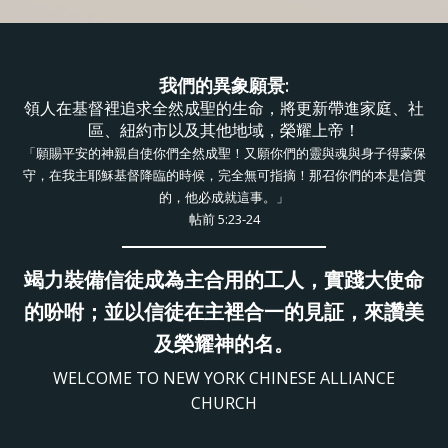
我們的異象願景:
領人在基督裡追求全然成聖的生命，將更新帶進家庭、社
區、紐約市以及其他地域，榮耀上帝！
「願賜平安的神親自使你們全然成聖！又願你們的靈與魂與身子得蒙保
守，在我主耶穌基督降臨的時候，完全無可指摘！那召你們的本是信實
的，他必成就這事。」
帖前 5:23-24
竭力裝備信徒成為主合用的工人，實踐大使命
的吩咐；並以信徒在主裡合一的見証，來讚美
及榮耀神的名。
WELCOME TO NEW YORK CHINESE ALLIANCE
CHURCH