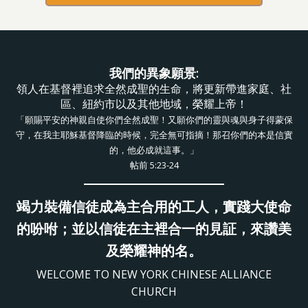
我們的異象願景:
領人在基督裡追求全然成聖的生命，將更新帶進家庭、社
區、紐約市以及其他地域，榮耀上帝！
「願賜平安的神親自使你們全然成聖！又願你們的靈與魂與身子得蒙保
守，在我主耶穌基督降臨的時候，完全無可指摘！那召你們的本是信實
的，他必成就這事。」
帖前 5:23-24
竭力裝備信徒成為主合用的工人，實踐大使命
的吩咐；並以信徒在主裡合一的見証，來讚美
及榮耀神的名。
WELCOME TO NEW YORK CHINESE ALLIANCE
CHURCH