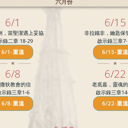
六月份
6/1
6/15
喇，當聖潔遇上妥協
非拉鐵非，鑰匙保
錄二章 18-29
啟示錄三章7-
6/1-重溫
6/15-重
6/8
6/22
撒狄教會的信
老底嘉，靈魂
啟示錄三章1-6
啟示錄三章14-
6/8-重溫
6/22-重