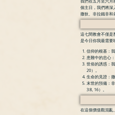
我們在五月至六月
個主日，我們將深
撒狄、非拉鐵非和
這七間教會不僅是
是今日你我最需要
信仰的根基：我
患難中的忠心：
世俗的誘惑：我
20）。
生命的見證：撒
末世的預備：
3:8, 16）。
在這個價值觀混亂