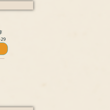
滓
29
溫