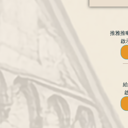
推雅推
啟示
給