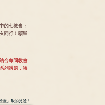
中的七教會：
友同行！願聖
結合每間教會
系列講題，喚
燈臺」般的見證！