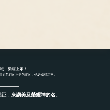
域，榮耀上帝！
那召你們的本是信實的，他必成就這事。」
見証，來讚美及榮耀神的名。