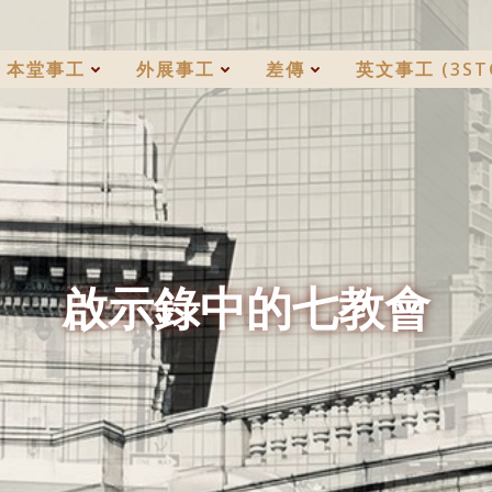
本堂事工
外展事工
差傳
英文事工 (3ST
啟示錄中的七教會