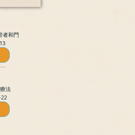
管者和門
13
溫
的療法
22
溫