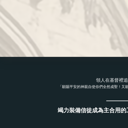
領人在基督裡追
「願賜平安的神親自使你們全然成聖！又
竭力裝備信徒成為主合用的