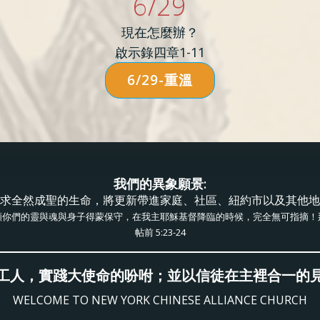
6/29
現在怎麼辦？
啟示錄四章1-11
6/29-重溫
我們的異象願景:
求全然成聖的生命，將更新帶進家庭、社區、紐約市以及其他地
願你們的靈與魂與身子得蒙保守，在我主耶穌基督降臨的時候，完全無可指摘！
帖前 5:23-24
工人，實踐大使命的吩咐；並以信徒在主裡合一的
WELCOME TO NEW YORK CHINESE ALLIANCE CHURCH