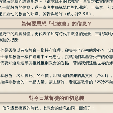
將會展開新的講道系列－《啟示錄中的七教會：基督對教會的呼喚
入一間教會的信息，逐一查考主耶穌親自對以弗所、士每拿、別
老底嘉七間教會的呼喚、警告與應許（啟示錄2-3章）。
為何要思想「七教會」的信息？
歷史中的真實群體，更代表了所有時代中教會的光景。主耶穌對
聆聽的提醒:
們是否像以弗所教會一樣持守真理，卻失去了起初的愛心？（啟2
士每拿教會一樣在逼迫中至死忠心，挑戰我們為基督受苦的心志（
們要知道別迦摩與推雅推喇教會的妥協，警惕我們遠離世界的滲透（啟
狄教會「名活實死」的評價，叩問我們信仰的真實性（啟3:1）
非拉鐵非教會的「一點力量」蒙主稱許，老底嘉教會的「不冷不
對今日基督徒的迫切意義
、信仰遭受挑戰的時代，七教會的信息如同一面鏡子：