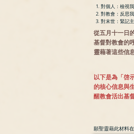
對個人：檢視
對教會：反思
對末世：緊記
從五月十一日
基督對教會的
靈藉著這些信息
以下是為「啓
的核心信息與
醒教會活出基
願聖靈藉此材料