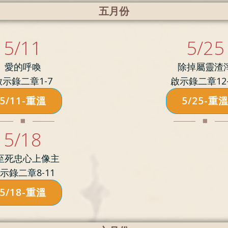
五月份
5/11
5/25
愛的呼喚
除掉屬靈渣
啟示錄二章1-7
啟示錄二章12-
5/11-重溫
5/25-重
5/18
至死忠心上像主
示錄二章8-11
5/18-重溫