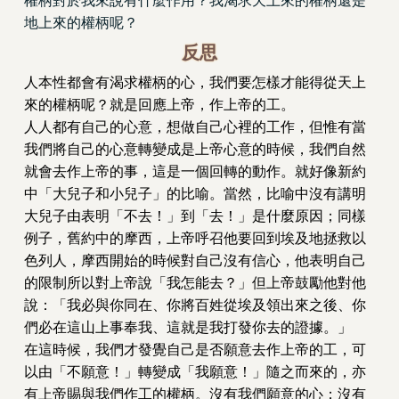
權柄對於我來說有什麼作用？我渴求天上來的權柄還是
地上來的權柄呢？
反思
人本性都會有渴求權柄的心，我們要怎樣才能得從天上
來的權柄呢？就是回應上帝，作上帝的工。
人人都有自己的心意，想做自己心裡的工作，但惟有當
我們將自己的心意轉變成是上帝心意的時候，我們自然
就會去作上帝的事，這是一個回轉的動作。就好像新約
中「大兒子和小兒子」的比喻。當然，比喻中沒有講明
大兒子由表明「不去！」到「去！」是什麼原因；同樣
例子，舊約中的摩西，上帝呼召他要回到埃及地拯救以
色列人，摩西開始的時候對自己沒有信心，他表明自己
的限制所以對上帝說「我怎能去？」但上帝鼓勵他對他
說：「我必與你同在、你將百姓從埃及領出來之後、你
們必在這山上事奉我、這就是我打發你去的證據。」
在這時候，我們才發覺自己是否願意去作上帝的工，可
以由「不願意！」轉變成「我願意！」隨之而來的，亦
有上帝賜與我們作工的權柄。沒有我們願意的心；沒有